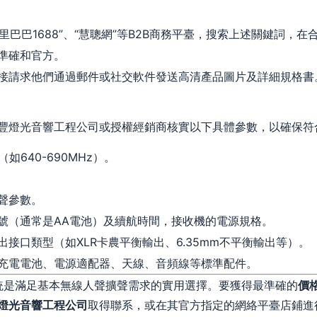
阿里巴巴1688”、“慧聰網”等B2B商務平臺，搜索上述關鍵詞，
準確和官方。
接請求他們通過郵件或社交軟件發送高清產品圖片及詳細規格書
豐燈光音響工程公司或授權經銷商核實以下具體參數，以確保符
如640-690MHz）。
聲參數。
號（通常是AA電池）及續航時間，接收機的電源規格。
接口類型（如XLR卡農平衡輸出、6.35mm不平衡輸出等）。
充電電池、電源適配器、天線、音頻線等標準配件。
話筒系統是滿足基本無線人聲擴聲需求的實用選擇。要獲得最準確的
價
燈光音響工程公司
取得聯系，或在其官方指定的網絡平臺店鋪進