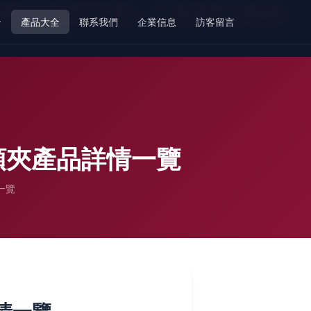
香蕉97福利导航-大香蕉97视频-
介
產品大全
聯系我們
企業信息
訪客留言
3領夾產品詳情一覽
一覽