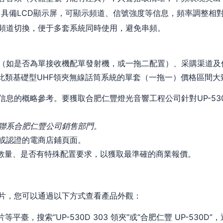
通常具備LCD顯示屏，可顯示頻道、信號強度等信息，頻率調整相
頻道切換，便于多套系統同時使用，避免串頻。
（如是否為單接收機配單發射機，或一拖二配置）、采購渠道及
，此類基礎型UHF領夾無線話筒系統的單套（一拖一）價格區間
息的概略參考。要獲取合肥仁豐燈光音響工程公司針對UP-530D
聯系合肥仁豐公司銷售部門。
或認證的電商店鋪頁面。
數量、是否有特殊配置要求，以獲取最準確的商業報價。
片，您可以通過以下方式查看產品外觀：
等平臺，搜索“UP-530D 303 領夾”或“合肥仁豐 UP-530