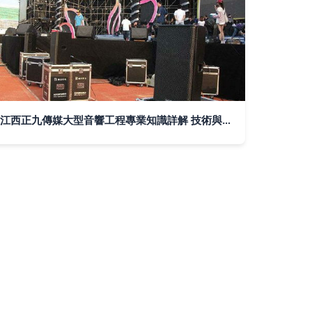
江西正九傳媒大型音響工程專業知識詳解 技術與藝術的交響——燈光音響工程全解析