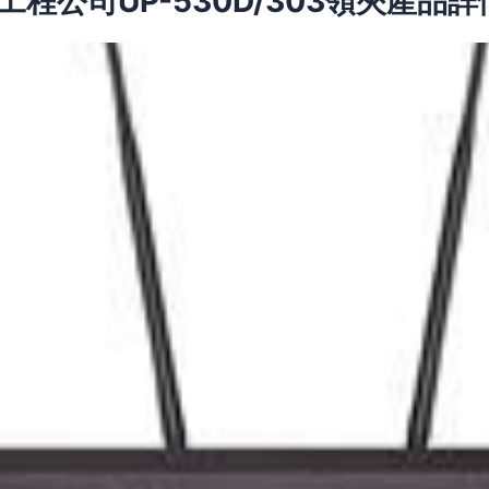
程公司UP-530D/303領夾產品