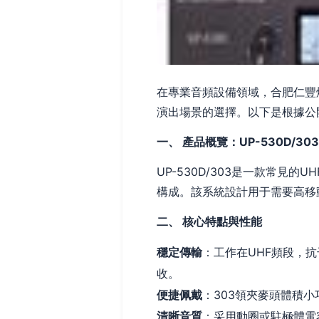
在專業音頻設備領域，合肥仁豐燈
演出場景的選擇。以下是根據公
一、 產品概覽：UP-530D/30
UP-530D/303是一款常見
構成。該系統設計用于需要高移
二、 核心特點與性能
穩定傳輸
：工作在UHF頻段，
收。
便捷佩戴
：303領夾麥頭體積
清晰音質
：采用動圈或駐極體電