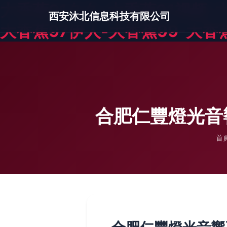
大香蕉91久久-大香蕉91视频-
西安沐北信息科技有限公司
大香蕉97伊人-大香蕉99-大香
合肥仁豐燈光音響
首