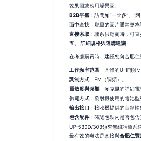
效果圖或應用場景圖。
B2B平臺
：訪問如“一比多”、“
面中查找，那里的圖片通常更為
直接索取
：聯系供應商時，可直
五、 詳細規格與選購建議
在考慮購買時，建議您向合肥仁
工作頻率范圍
：具體的UHF頻段（
調制方式
：FM（調頻）。
靈敏度與頻響
：麥克風的詳細電
供電方式
：發射機使用的電池型
輸出接口
：接收機提供的音頻輸出
包含配件
：確認包裝內是否包含
UP-530D/303領夾無線
最有效的辦法是直接與
合肥仁豐