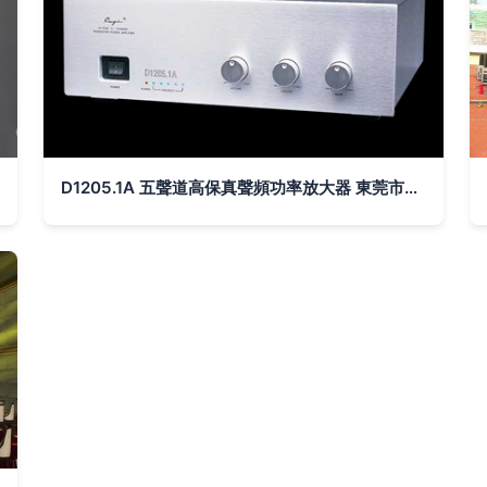
D1205.1A 五聲道高保真聲頻功率放大器 東莞市惠威音響燈光工程公司的音質革新之作