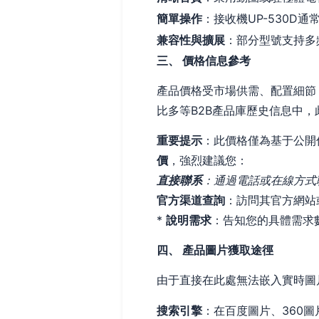
簡單操作
：接收機UP-530D
兼容性與擴展
：部分型號支持多
三、 價格信息參考
產品價格受市場供需、配置細節
比多等B2B產品庫歷史信息中
重要提示
：此價格僅為基于公開信
價
，強烈建議您：
直接聯系
：通過電話或在線方式
官方渠道查詢
：訪問其官方網站
*
說明需求
：告知您的具體需求
四、 產品圖片獲取途徑
由于直接在此處無法嵌入實時圖
搜索引擎
：在百度圖片、360圖片