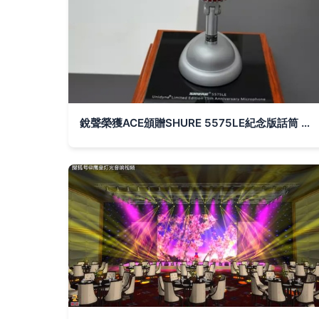
銳聲榮獲ACE頒贈SHURE 5575LE紀念版話筒 傳承行業經典，共譜音響新篇