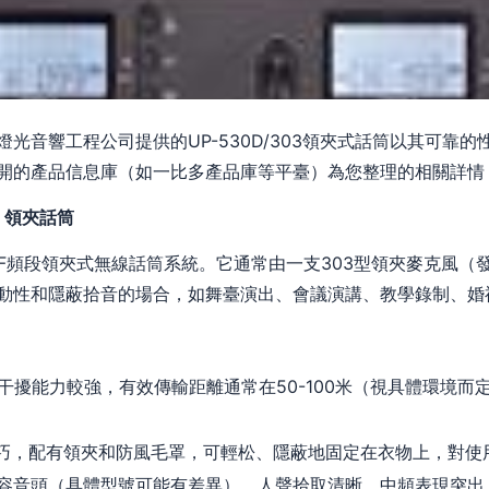
光音響工程公司提供的UP-530D/303領夾式話筒以其可靠
開的產品信息庫（如一比多產品庫等平臺）為您整理的相關詳情
3 領夾話筒
的UHF頻段領夾式無線話筒系統。它通常由一支303型領夾麥克風（發
動性和隱蔽拾音的場合，如舞臺演出、會議演講、教學錄制、婚
抗干擾能力較強，有效傳輸距離通常在50-100米（視具體環境
小巧，配有領夾和防風毛罩，可輕松、隱蔽地固定在衣物上，對使
容音頭（具體型號可能有差異），人聲拾取清晰，中頻表現突出