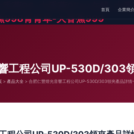
大香蕉96-大香蕉97av在线-大
首頁
企業簡
蕉998青青草-大香蕉999
工程公司UP-530D/30
頁
>
產品大全
>
合肥仁豐燈光音響工程公司UP-530D/303領夾產品詳情