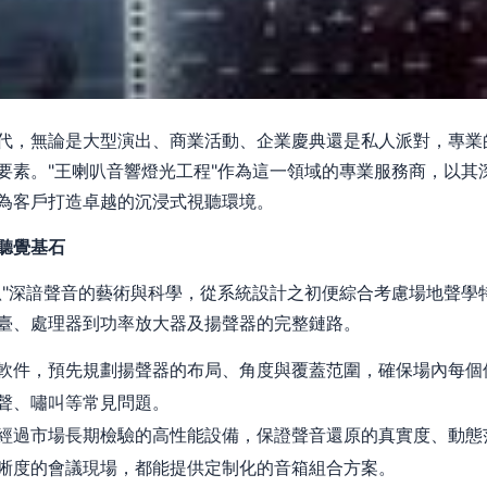
代，無論是大型演出、商業活動、企業慶典還是私人派對，專業
要素。"王喇叭音響燈光工程"作為這一領域的專業服務商，以其
為客戶打造卓越的沉浸式視聽環境。
聽覺基石
叭"深諳聲音的藝術與科學，從系統設計之初便綜合考慮場地聲學
臺、處理器到功率放大器及揚聲器的完整鏈路。
軟件，預先規劃揚聲器的布局、角度與覆蓋范圍，確保場內每個
聲、嘯叫等常見問題。
經過市場長期檢驗的高性能設備，保證聲音還原的真實度、動態
晰度的會議現場，都能提供定制化的音箱組合方案。