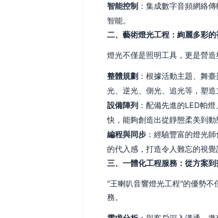
智能控制
：集成數字音頻網絡傳
智能。
二、藝術燈光工程：絢麗多彩的
燈光不僅是照明工具，更是營造
整體規劃
：根據活動主題、舞臺
光、逆光、側光、追光等，塑造
設備陣列
：配備先進的LED帕
快，能夠創造出從靜態柔美到動
編程與同步
：經驗豐富的燈光師
的代入感，打造令人難忘的視覺
三、一體化工程服務：從方案到
"王喇叭音響燈光工程"的優勢
務。