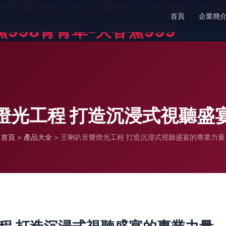
大香蕉96-大香蕉97av在线-大
首頁
企業簡
蕉998青青草-大香蕉999
燈光工程 打造沉浸式視聽盛
首頁
>
產品大全
>
王喇叭音響燈光工程 打造沉浸式視聽盛宴的專業力量