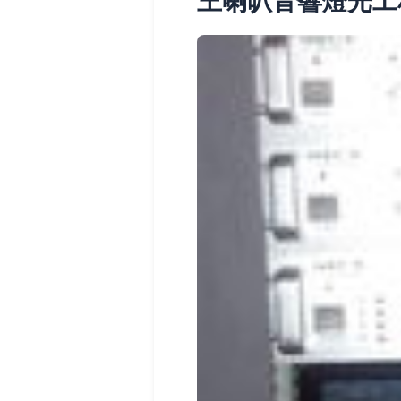
王喇叭音響燈光工