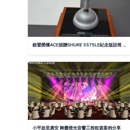
銳聲榮獲ACE頒贈SHURE 5575LE紀念版話筒 傳承行業經典，共譜音響新篇
小平故里廣安 舞臺燈光音響工程租賃案例分享