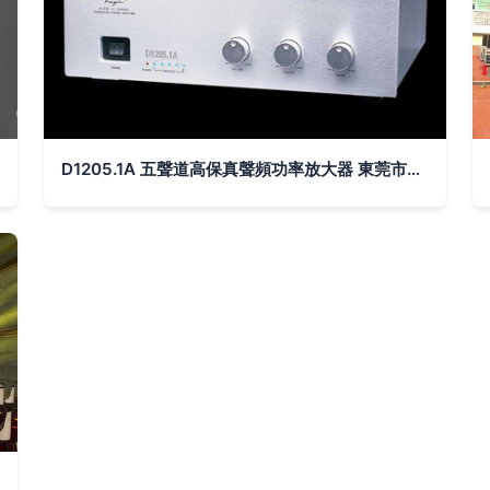
D1205.1A 五聲道高保真聲頻功率放大器 東莞市惠威音響燈光工程公司的音質革新之作