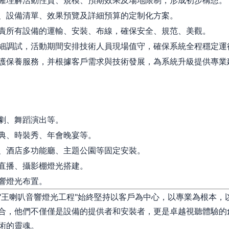
確理解活動性質、規模、預期效果及場地限制，形成初步構想。
、設備清單、效果預覽及詳細預算的定制化方案。
責所有設備的運輸、安裝、布線，確保安全、規范、美觀。
細調試，活動期間安排技術人員現場值守，確保系統全程穩定運
護保養服務，并根據客戶需求與技術發展，為系統升級提供專業
劇、舞蹈演出等。
典、時裝秀、年會晚宴等。
、酒店多功能廳、主題公園等固定安裝。
直播、攝影棚燈光搭建。
響燈光布置。
"王喇叭音響燈光工程"始終堅持以客戶為中心，以專業為根本，
合，他們不僅僅是設備的提供者和安裝者，更是卓越視聽體驗的
術的靈魂。