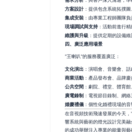
需求分析
：與客戶深入溝通，準
方案設計
：提供包含系統拓撲圖
集成安裝
：由專業工程師團隊負
現場調試與支持
：活動前進行精
維護與升級
：提供定期的設備維
四、廣泛應用場景
"王喇叭"的服務覆蓋廣泛：
文化演出
：演唱會、音樂會、話
商業活動
：產品發布會、品牌慶
公共空間
：劇院、禮堂、體育館
廣電錄制
：電視節目錄制、網絡
婚慶禮儀
：個性化婚禮現場的音
在音視頻技術飛速發展的今天，
響系統與藝術的燈光設計完美融
的成功舉辦注入專業的能量與藝