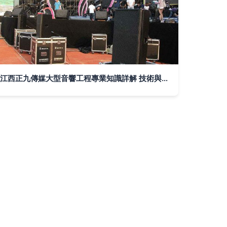
江西正九傳媒大型音響工程專業知識詳解 技術與藝術的交響——燈光音響工程全解析