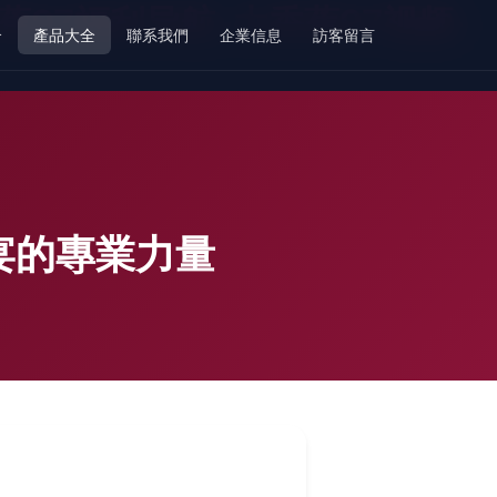
香蕉97福利导航-大香蕉97视频-
介
產品大全
聯系我們
企業信息
訪客留言
宴的專業力量